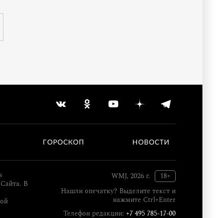
ГОРОСКОП
НОВОСТИ
в
WMJ, 2026 г.
18+
Сайта. В
Нашли опечатку? Выделите текст и
нажмите Ctrl+Enter
кой
Телефон редакции:
+7 495 785-17-00