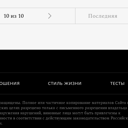
10 из 10
Последняя
ОШЕНИЯ
СТИЛЬ ЖИЗНИ
ТЕСТЫ
 защищены. Полное или частичное копирование материалов Сайта 
ких целях разрешено только с письменного разрешения владельца 
наружения нарушений, виновные лица могут быть привлечены к
нности в соответствии с действующим законодательством Российс
и.