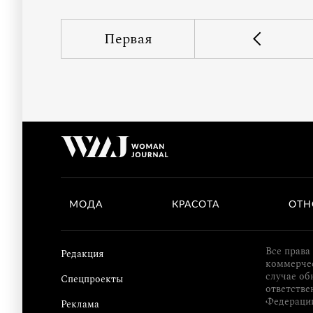
Первая
МОДА
КРАСОТА
ОТН
Все права
Редакция
коммерчес
случае об
Спецпроекты
ответстве
Федераци
Реклама