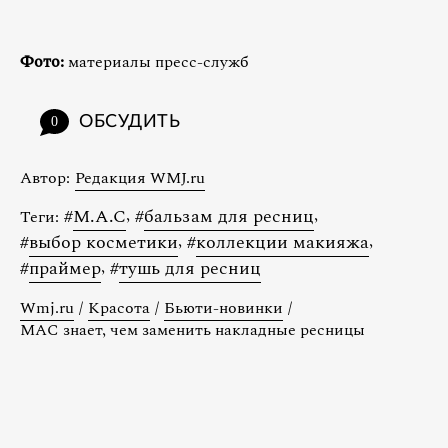
Фото:
материалы пресс-служб
ОБСУДИТЬ
0
Автор:
Редакция WMJ.ru
#
M.A.C
,
#
бальзам для ресниц
,
Теги:
#
выбор косметики
,
#
коллекции макияжа
,
#
праймер
,
#
тушь для ресниц
Wmj.ru
/
Красота
/
Бьюти-новинки
/
MAC знает, чем заменить накладные ресницы