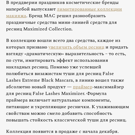
В преддверии праздников косметические бренды
наперебой выпускают
лимитированные коллекции
макияжа
. Бренд MAC решил разнообразить
праздничные средства мини-линией средств для
ресниц Maximized Collection.
В коллекцию вошли всего два средства, каждое из
которых призвано
увеличить объем ресниц
и придать
взгляду «драматическую» выразительность – то есть,
по сути, имитировать эффект использования
накладных ресниц. Помимо уже успевшей
полюбиться визажистам туши для ресниц False
Lashes Extreme Black Mascara, в линию вошел также
абсолютно новый продукт —
праймер
-максимайзер
для ресниц False Lashes Maximizer. Формула
праймера включает натуральные компоненты,
питающие и укрепляющие реснички. К ухаживающим
свойствам можно смело добавить способность
повышать стойкость классической туши для ресниц.
Коллекция появится в продаже с начала декабря.