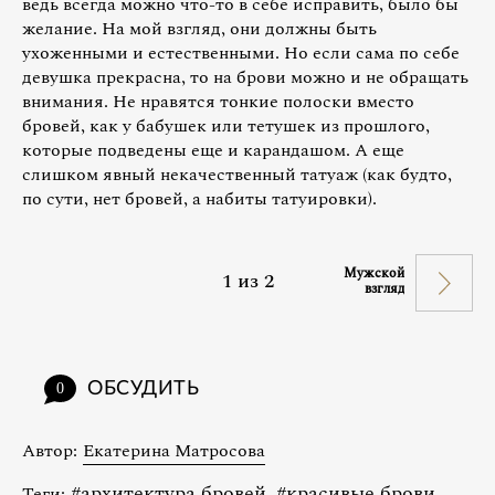
ведь всегда можно что-то в себе исправить, было бы
желание. На мой взгляд, они должны быть
ухоженными и естественными. Но если сама по себе
девушка прекрасна, то на брови можно и не обращать
внимания. Не нравятся тонкие полоски вместо
бровей, как у бабушек или тетушек из прошлого,
которые подведены еще и карандашом. А еще
слишком явный некачественный татуаж (как будто,
по сути, нет бровей, а набиты татуировки).
Мужской
1
из
2
взгляд
ОБСУДИТЬ
0
Автор:
Екатерина Матросова
#
архитектура бровей
,
#
красивые брови
,
Теги: