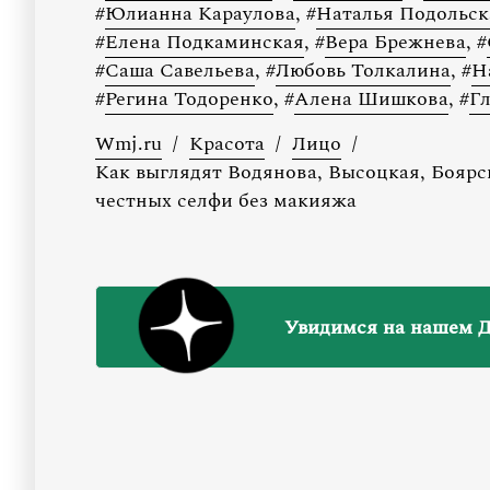
#
Юлианна Караулова
,
#
Наталья Подольск
#
Елена Подкаминская
,
#
Вера Брежнева
,
#
#
Саша Савельева
,
#
Любовь Толкалина
,
#
Н
#
Регина Тодоренко
,
#
Алена Шишкова
,
#
Г
Wmj.ru
/
Красота
/
Лицо
/
Как выглядят Водянова, Высоцкая, Боярск
честных селфи без макияжа
Увидимся на нашем Д