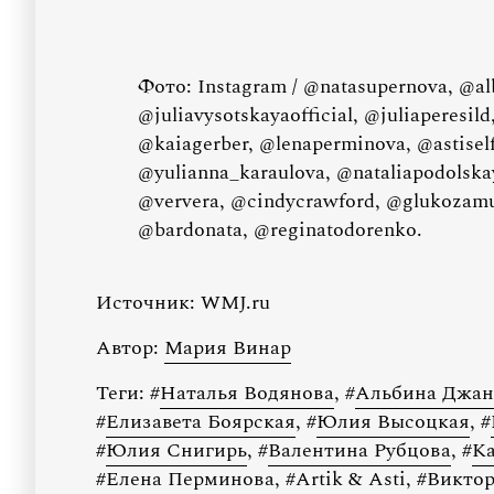
Фото: Instagram / @natasupernova, @al
@juliavysotskayaofficial, @juliaperesil
@kaiagerber, @lenaperminova, @astisel
@yulianna_karaulova, @nataliapodolska
@ververa, @cindycrawford, @glukozamus
@bardonata, @reginatodorenko.
Источник:
WMJ.ru
Автор:
Мария Винар
Теги:
#
Наталья Водянова
,
#
Альбина Джан
#
Елизавета Боярская
,
#
Юлия Высоцкая
,
#
#
Юлия Снигирь
,
#
Валентина Рубцова
,
#
Ка
#
Елена Перминова
,
#
Artik & Asti
,
#
Виктор