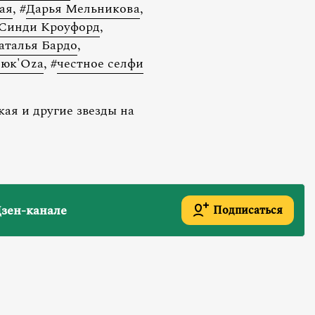
ая
,
#
Дарья Мельникова
,
Синди Кроуфорд
,
аталья Бардо
,
люк'Ozа
,
#
честное селфи
ая и другие звезды на
зен-канале
Подписаться