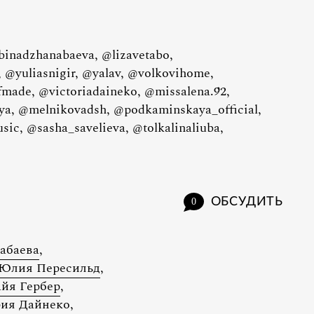
binadzhanabaeva, @lizavetabo,
d, @yuliasnigir, @yalav, @volkovihome,
fmade, @victoriadaineko, @missalena.92,
ya, @melnikovadsh, @podkaminskaya_official,
ic, @sasha_savelieva, @tolkalinaliuba,
ОБСУДИТЬ
0
абаева
,
Юлия Пересильд
,
йя Гербер
,
ия Дайнеко
,