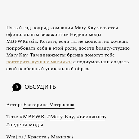
Пятый год подряд компания Mary Kay является
официальным визажистом Недели моды
MBFWRussia. Кстати, если ты не модель, но хочешь
попробовать себя в этой роли, посети beauty-студию
Mary Kay. Там визажисты бренда помогут тебе
повторить лучшие макияжи
с подиумов или создать
свой особенный уникальный образ.
ОБСУДИТЬ
0
Автор:
Екатерина Матросова
#
MBFWR
,
#
Mary Kay
,
#
визажист
,
Теги:
#
неделя моды
Wmj.ru
/
Красота
/
Макияж
/