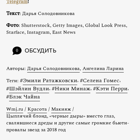
Telegram
!
Текст
: Дарья Солодовникова
Фото
: Shutterstock, Getty Images, Global Look Press,
Starface, Instagram, East News
ОБСУДИТЬ
0
Авторы:
Дарья Солодовникова
,
Ангелина Ларина
#
Эмили Ратажковски
,
#
Селена Гомеc
,
Теги:
#
Шэйлин Вудли
,
#
Ники Минаж
,
#
Кэти Перри
,
#
Блэк Чайна
Wmj.ru
/
Красота
/
Макияж
/
Цыплячий блонд, «черные дыры» вместо глаз,
свалявшиеся дреды и другие самые громкие бьюти-
провалы звезд за 2018 год