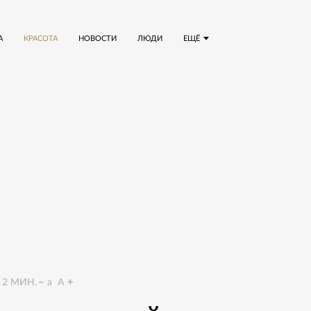
А
КРАСОТА
НОВОСТИ
ЛЮДИ
ЕЩЁ
2
МИН.
a
A