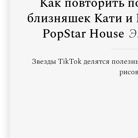
Как повторить 
близняшек Кати и 
PopStar House
Э
Звезды TikTok делятся полезн
рисов