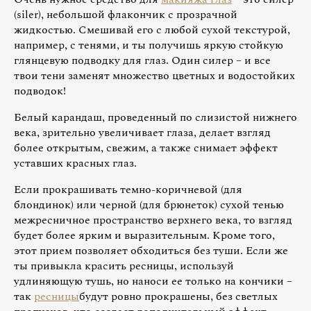
(siler), небольшой флакончик с прозрачной
жидкостью. Смешивай его с любой сухой текстурой,
например, с тенями, и ты получишь яркую стойкую
глянцевую подводку для глаз. Один силер – и все
твои тени заменят множество цветных и водостойких
подводок!
Белый карандаш, проведенный по слизистой нижнего
века, зрительно увеличивает глаза, делает взгляд
более открытым, свежим, а также снимает эффект
уставших красных глаз.
Если прокрашивать темно-коричневой (для
блондинок) или черной (для брюнеток) сухой тенью
межресничное пространство верхнего века, то взгляд
будет более ярким и выразительным. Кроме того,
этот прием позволяет обходиться без туши. Если же
ты привыкла красить ресницы, используй
удлиняющую тушь, но наноси ее только на кончики –
так
ресницы
будут ровно прокрашены, без светлых