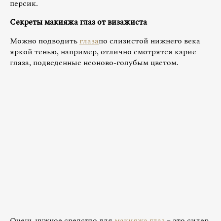
персик.
Секреты макияжа глаз от визажиста
Можно подводить
глаза
по слизистой нижнего века
яркой тенью, например, отлично смотрятся карие
глаза, подведенные неоново-голубым цветом.
Очень нужное средство для
макияжа глаз
– это силер