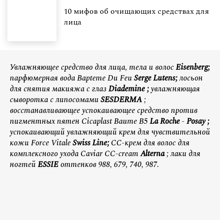
10 мифов об очищающих средствах для
лица
Увлажняющее средство для лица, тела и волос
Eisenberg;
парфюмерная вода Bapteme Du Feu
Serge Lutens;
лосьон
для снятия макияжа с глаз
Diademine
;
увлажняющая
сыворотка с липосомами
SESDERMA
;
восстанавливающее успокаивающее средство против
пигментных пятен Cicaplast Baume B5
La
Roche
-
Posay
;
успокаивающий увлажняющий крем для чувствительной
кожи Force Vitale
Swiss Line;
CC-крем для волос для
комплексного ухода Caviar CC-cream
Alterna
; лаки для
ногтей
ESSIE
оттенков 988, 679, 740, 987.