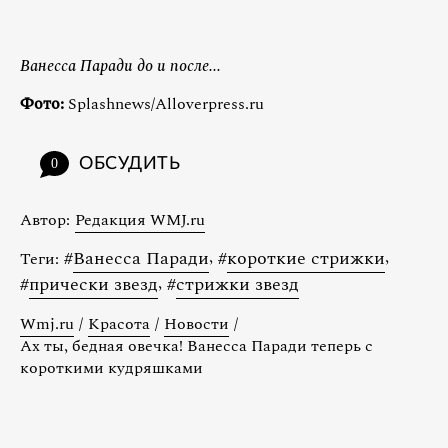
Ванесса Паради до и после...
Фото:
Splashnews/Alloverpress.ru
ОБСУДИТЬ
0
Автор:
Редакция WMJ.ru
#
Ванесса Паради
,
#
короткие стрижки
,
Теги:
#
прически звезд
,
#
стрижки звезд
Wmj.ru
/
Красота
/
Новости
/
Ах ты, бедная овечка! Ванесса Паради теперь с
короткими кудряшками