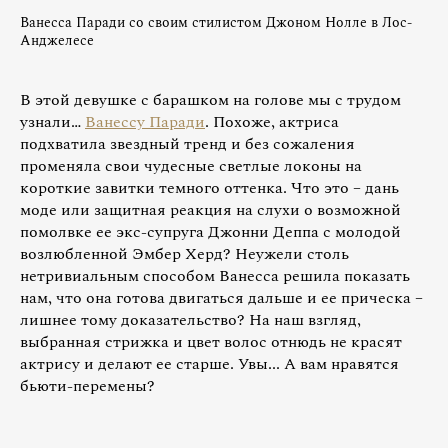
Ванесса Паради со своим стилистом Джоном Нолле в Лос-
Анджелесе
В этой девушке с барашком на голове мы с трудом
узнали…
Ванессу Паради
. Похоже, актриса
подхватила звездный тренд и без сожаления
променяла свои чудесные светлые локоны на
короткие завитки темного оттенка. Что это – дань
моде или защитная реакция на слухи о возможной
помолвке ее экс-супруга Джонни Деппа с молодой
возлюбленной Эмбер Херд? Неужели столь
нетривиальным способом Ванесса решила показать
нам, что она готова двигаться дальше и ее прическа –
лишнее тому доказательство? На наш взгляд,
выбранная стрижка и цвет волос отнюдь не красят
актрису и делают ее старше. Увы... А вам нравятся
бьюти-перемены?