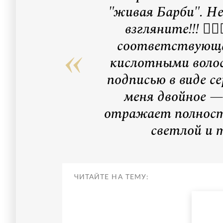
"живая Барби". Не
взгляните!!! 👇
соответствующа
кислотными волос
подписью в виде се
меня двойное 
отражает полност
светлой и 
ЧИТАЙТЕ НА ТЕМУ: