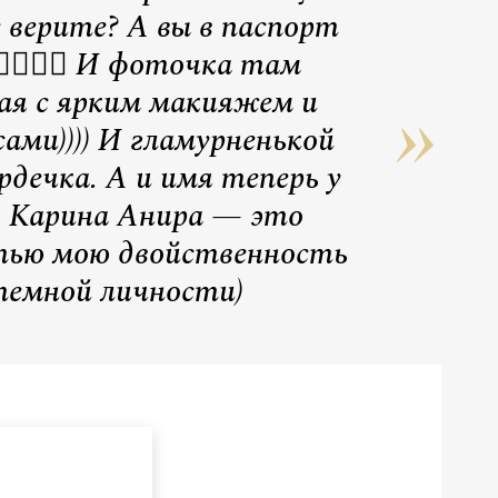
 верите? А вы в паспорт
👇🏻👇🏻 И фоточка там
я с ярким макияжем и
ами)))) И гламурненькой
рдечка. А и имя теперь у
— Карина Анира — это
ью мою двойственность
темной личности)