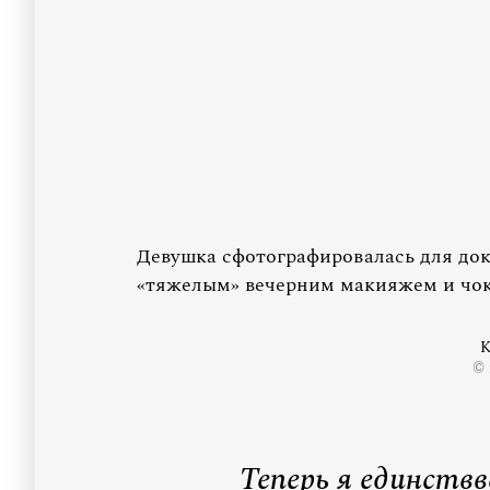
Девушка сфотографировалась для док
«тяжелым» вечерним макияжем и чок
К
© 
Теперь я единств