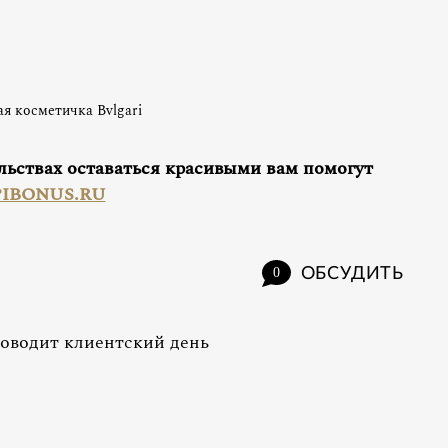
я косметичка Bvlgari
ельствах оставаться красивыми вам помогут
IBONUS.RU
ОБСУДИТЬ
0
роводит клиентский день