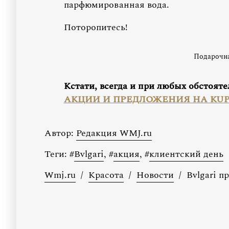
парфюмированная вода.
Поторопитесь!
Подарочна
Кстати, всегда и при любых обстоят
АКЦИИ И ПРЕДЛОЖЕНИЯ НА KUP
Автор:
Редакция WMJ.ru
Теги:
#
Bvlgari
,
#
акция
,
#
клиентский день
Wmj.ru
/
Красота
/
Новости
/
Bvlgari п