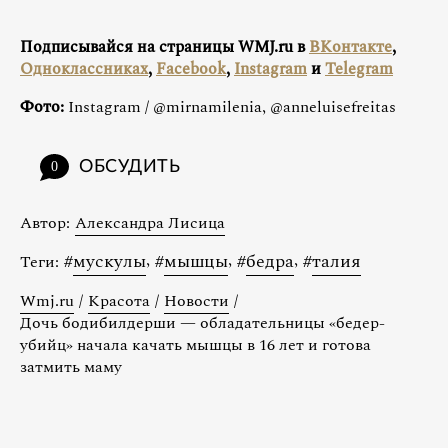
Подписывайся на страницы WMJ.ru в
ВКонтакте
,
Одноклассниках
,
Facebook
,
Instagram
и
Telegram
Фото:
Instagram / @mirnamilenia, @anneluisefreitas
ОБСУДИТЬ
0
Автор:
Александра Лисица
#
мускулы
,
#
мышцы
,
#
бедра
,
#
талия
Теги:
Wmj.ru
/
Красота
/
Новости
/
Дочь бодибилдерши — обладательницы «бедер-
убийц» начала качать мышцы в 16 лет и готова
затмить маму