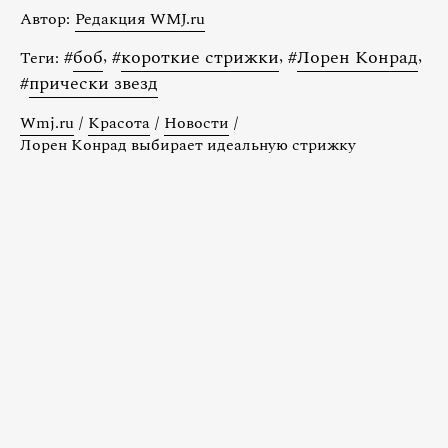
Автор:
Редакция WMJ.ru
#
боб
,
#
короткие стрижки
,
#
Лорен Конрад
,
Теги:
#
прически звезд
Wmj.ru
/
Красота
/
Новости
/
Лорен Конрад выбирает идеальную стрижку