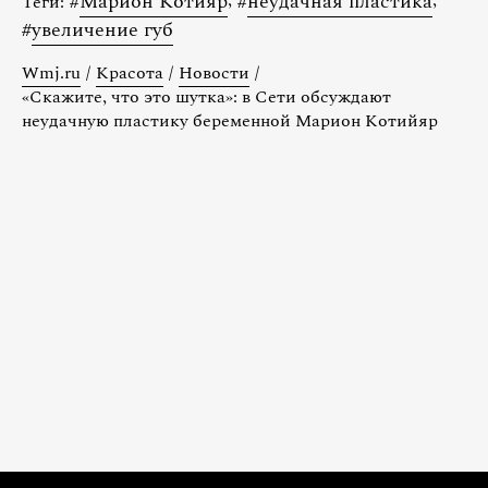
#
Марион Котияр
#
неудачная пластика
Теги:
#
увеличение губ
Wmj.ru
/
Красота
/
Новости
/
«Скажите, что это шутка»: в Сети обсуждают
неудачную пластику беременной Марион Котийяр