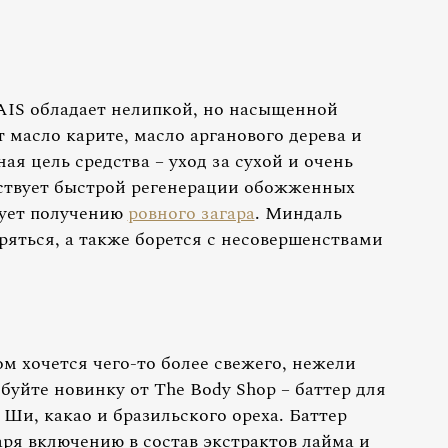
IS обладает нелипкой, но насыщенной
т масло карите, масло арганового дерева и
ая цель средства – уход за сухой и очень
бствует быстрой регенерации обожженных
вует получению
ровного загара
. Миндаль
аряться, а также борется с несовершенствами
ом хочется чего-то более свежего, нежели
уйте новинку от The Body Shop – баттер для
Ши, какао и бразильского ореха. Баттер
ря включению в состав экстрактов лайма и