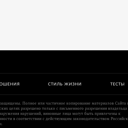
ОШЕНИЯ
СТИЛЬ ЖИЗНИ
ТЕСТЫ
 защищены. Полное или частичное копирование материалов Сайта 
ких целях разрешено только с письменного разрешения владельца 
наружения нарушений, виновные лица могут быть привлечены к
нности в соответствии с действующим законодательством Российс
и.