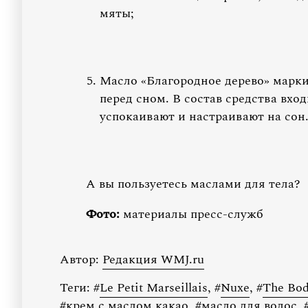
мяты;
Масло «Благородное дерево» марки
перед сном. В состав средства вход
успокаивают и настраивают на сон
А вы пользуетесь маслами для тела?
Фото:
материалы пресс-служб
Автор:
Редакция WMJ.ru
Теги:
#
Le Petit Marseillais
,
#
Nuxe
,
#
The Bod
#
крем с маслом какао
,
#
масло для волос
,