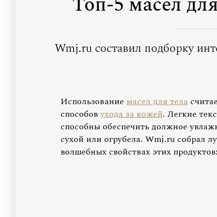
Топ-5 масел для
Wmj.ru составил подборку ин
Использование
масел для тела
считае
способов
ухода за кожей
. Легкие тек
способны обеспечить должное увлажн
сухой или огрубела. Wmj.ru собрал л
волшебных свойствах этих продуктов