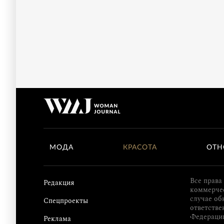
МОДА
КРАСОТА
ОТН
Все права
Редакция
коммерчес
случае об
Спецпроекты
ответстве
Федераци
Реклама