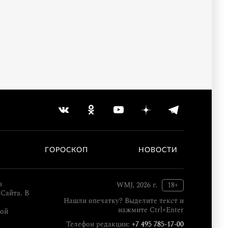
ГОРОСКОП
НОВОСТИ
в
WMJ, 2026 г.
18+
Сайта. В
Нашли опечатку? Выделите текст и
нажмите Ctrl+Enter
кой
Телефон редакции:
+7 495 785-17-00