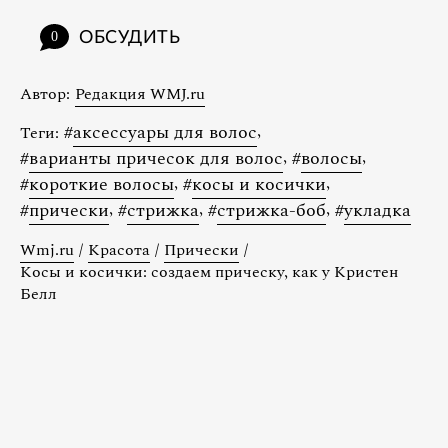
ОБСУДИТЬ
0
Автор:
Редакция WMJ.ru
#
аксессуары для волос
,
Теги:
#
варианты причесок для волос
,
#
волосы
,
#
короткие волосы
,
#
косы и косички
,
#
прически
,
#
стрижка
,
#
стрижка-боб
,
#
укладка
Wmj.ru
/
Красота
/
Прически
/
Косы и косички: создаем прическу, как у Кристен
Белл