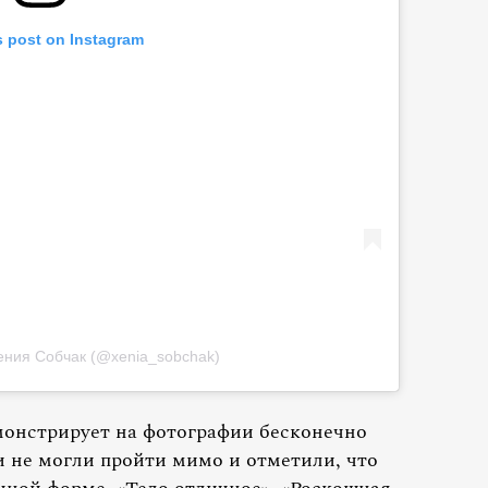
s post on Instagram
сения Собчак (@xenia_sobchak)
монстрирует на фотографии бесконечно
 не могли пройти мимо и отметили, что