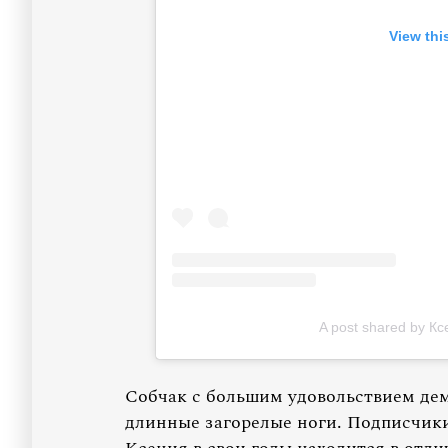
View thi
A post shared by К
Собчак с большим удовольствием де
длинные загорелые ноги. Подписчики