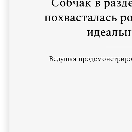
Собчак в разд
похвасталась р
идеальн
Ведущая продемонстриро