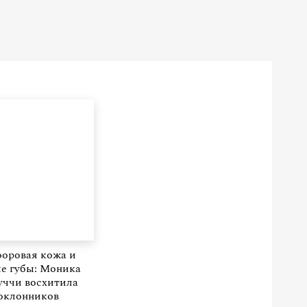
оровая кожа и
е губы: Моника
уччи восхитила
оклонников