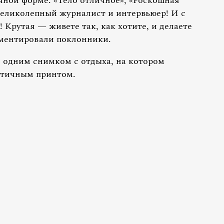
чной форме. «Тело отличное», «Роскошная
великолепный журналист и интервьюер! И с
 Крутая — живете так, как хотите, и делаете
мментировали поклонники.
 одним снимком с отдыха, на котором
стичным принтом.