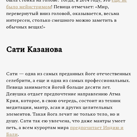
была стойка на голове. Тогда, в 2014 году, это
еще не
было мейнстримом
! Певица отмечает: «Мир,
перевернутый вниз головой, оказывается, весьма
интересен, столько смешного можно заметить в
обычных вещах!»
Сати Казанова
Сати — одна из самых преданных йоге отечественных
селебрити, а еще и одна из самых профессиональных.
Певица занимается йогой больше десяти лет.
Девушка отдает предпочтение направлению Атма
Крия, которое, в свою очередь, состоит из техник
медитации, мантр, асан и других целительных
элементов. Такая йога лечит не только тело, но и
душу. Сати так ею увлечена, что даже мантры умеет
петь, а всем курортам мира
предпочитает Индию и
Бали
.