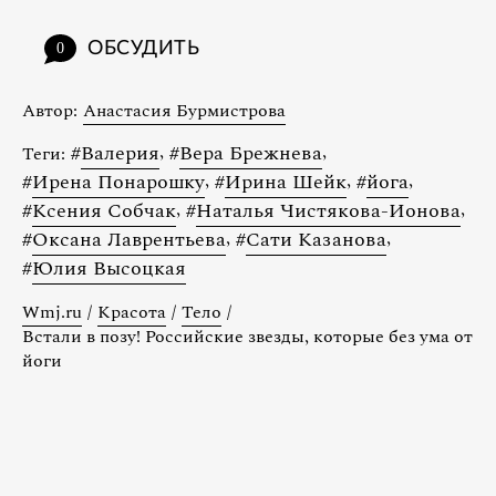
ОБСУДИТЬ
0
Автор:
Анастасия Бурмистрова
#
Валерия
,
#
Вера Брежнева
,
Теги:
#
Ирена Понарошку
,
#
Ирина Шейк
,
#
йога
,
#
Ксения Собчак
,
#
Наталья Чистякова-Ионова
,
#
Оксана Лаврентьева
,
#
Сати Казанова
,
#
Юлия Высоцкая
Wmj.ru
/
Красота
/
Тело
/
Встали в позу! Российские звезды, которые без ума от
йоги