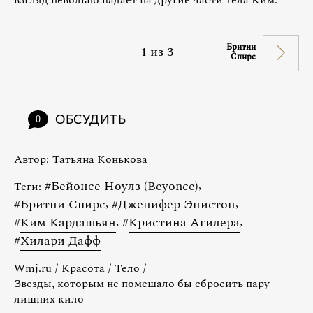
Бритни
1
из
3
Спирс
ОБСУДИТЬ
0
Автор:
Татьяна Конькова
#
Бейонсе Ноулз (Beyonce)
,
Теги:
#
Бритни Спирс
,
#
Дженифер Энистон
,
#
Ким Кардашьян
,
#
Кристина Агилера
,
#
Хилари Дафф
Wmj.ru
/
Красота
/
Тело
/
Звезды, которым не помешало бы сбросить пару
лишних кило