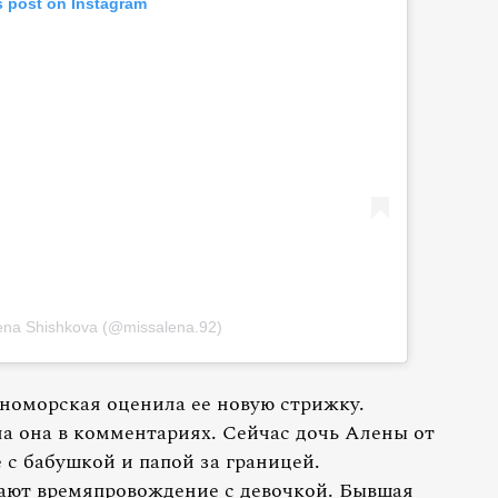
s post on Instagram
lena Shishkova (@missalena.92)
оморская оценила ее новую стрижку.
ла она в комментариях. Сейчас дочь Алены от
 с бабушкой и папой за границей.
ают времяпровождение с девочкой. Бывшая