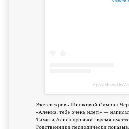
View thi
A post shared by A
Экс-свекровь Шишковой Симона Черн
«Аленка, тебе очень идет!» — написа
Тимати Алиса проводит время вместе
Родственники периодически показыв