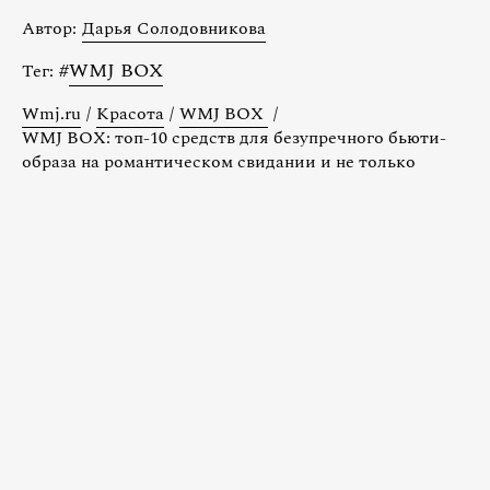
Автор:
Дарья Солодовникова
#
WMJ BOX
Тег:
Wmj.ru
/
Красота
/
WMJ BOX
/
WMJ BOX: топ-10 средств для безупречного бьюти-
образа на романтическом свидании и не только