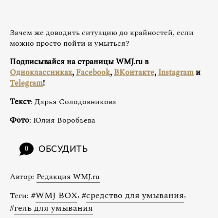
Зачем же доводить ситуацию до крайностей, если
можно просто пойти и умыться?
Подписывайся на страницы WMJ.ru в
Одноклассниках
,
Facebook
,
ВКонтакте
,
Instagram
и
Telegram
!
Текст
: Дарья Солодовникова
Фото
: Юлия Воробьева
ОБСУДИТЬ
0
Автор:
Редакция WMJ.ru
#
WMJ BOX
,
#
средство для умывания
,
Теги:
#
гель для умывания