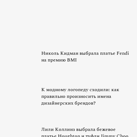
Николь Кидман выбрала платье Fendi
на премию BMI
К модному логопеду сходили: как
правильно произносить имена
дизайнерских брендов?
Лили Коллинз выбрала бежевое
платье Houghton и туфли Jimmy Choo