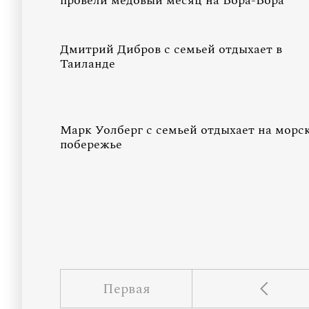
провели медовый месяц на Бора-Бора
Дмитрий Дибров с семьей отдыхает в
Таиланде
Марк Уолберг с семьей отдыхает на морс
побережье
Первая