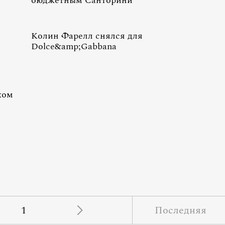
бюджетным Санторини
Колин Фарелл снялся для
Dolce&amp;Gabbana
ком
1
Последняя