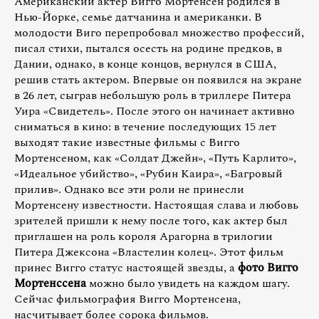
Американский актер Вигго Мортенсен родился в
Нью-Йорке, семье датчанина и американки. В
молодости Виго перепробовал множество профессий,
писал стихи, пытался осесть на родине предков, в
Дании, однако, в конце концов, вернулся в США,
решив стать актером. Впервые он появился на экране
в 26 лет, сыграв небольшую роль в триллере Питера
Уира «Свидетель». После этого он начинает активно
сниматься в кино: в течение последующих 15 лет
выходят такие известные фильмы с Вигго
Мортенсеном, как «Солдат Джейн», «Путь Карлито»,
«Идеальное убийство», «Рубин Каира», «Багровый
прилив». Однако все эти роли не принесли
Мортенсену известности. Настоящая слава и любовь
зрителей пришли к нему после того, как актер был
приглашен на роль короля Арагорна в трилогии
Питера Джексона «Властелин колец». Этот фильм
принес Вигго статус настоящей звезды, а
фото Вигго
Мортенссена
можно было увидеть на каждом шагу.
Сейчас фильмография Вигго Мортенсена,
насчитывает более сорока фильмов.