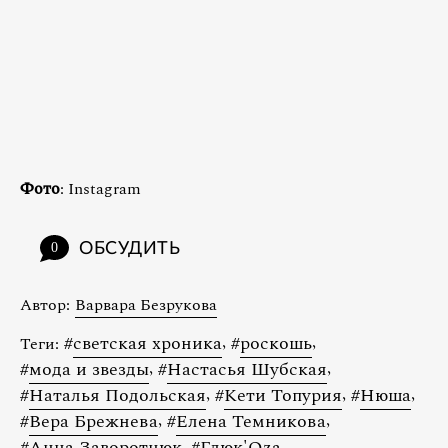
Фото
: Instagram
ОБСУДИТЬ
0
Автор:
Варвара Безрукова
#
светская хроника
,
#
роскошь
,
Теги:
#
мода и звезды
,
#
Настасья Шубская
,
#
Наталья Подольская
,
#
Кети Топурия
,
#
Нюша
,
#
Вера Брежнева
,
#
Елена Темникова
,
#
Анна Заворотнюк
,
#
Глюк'Ozа
,