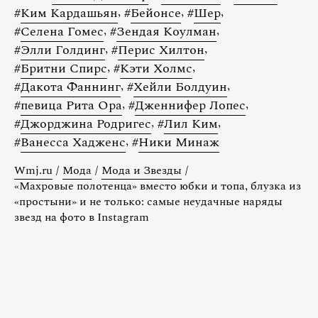
#
Ким Кардашьян
,
#
Бейонсе
,
#
Шер
,
#
Селена Гомес
,
#
Зендая Коулман
,
#
Элли Голдинг
,
#
Перис Хилтон
,
#
Бритни Спирс
,
#
Кэти Холмс
,
#
Дакота Фаннинг
,
#
Хейли Болдуин
,
#
певица Рита Ора
,
#
Дженнифер Лопес
,
#
Джорджина Родригес
,
#
Лил Ким
,
#
Ванесса Хадженс
,
#
Ники Минаж
Wmj.ru
/
Мода
/
Мода и Звезды
/
«Махровые полотенца» вместо юбки и топа, блузка из
«простыни» и не только: самые неудачные наряды
звезд на фото в Instagram