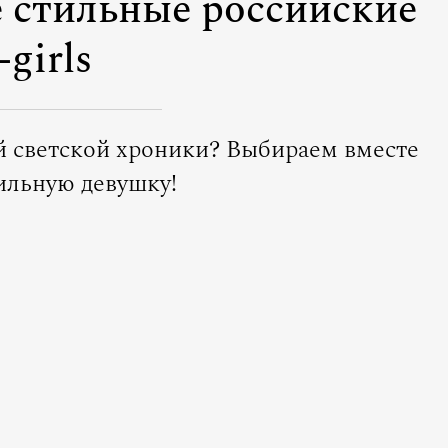
е стильные российские
t-girls
ей светской хроники? Выбираем вместе
ильную девушку!