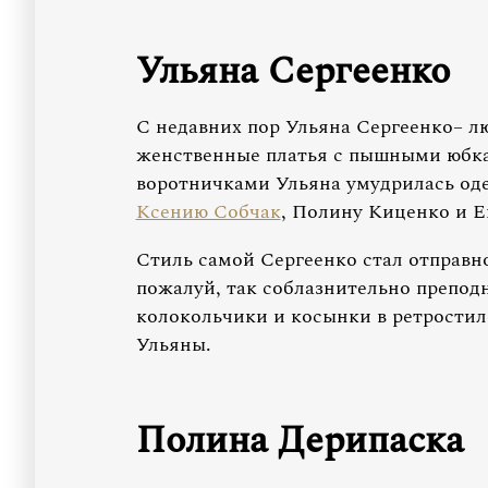
Ульяна Сергеенко
С недавних пор Ульяна Сергеенко– лю
женственные платья с пышными юбка
воротничками Ульяна умудрилась одет
Ксению Собчак
, Полину Киценко и 
Стиль самой Сергеенко стал отправно
пожалуй, так соблазнительно препод
колокольчики и косынки в ретростиле
Ульяны.
Полина Дерипаска