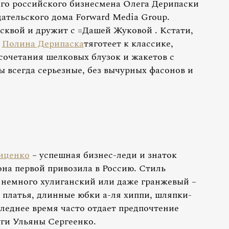
ого российского бизнесмена Олега Дерипаски
дательского дома Forward Media Group.
квой и дружит с =Дашей Жуковой . Кстати,
:
Полина Дерипаска
тяготеет к классике,
очетания шелковых блузок и жакетов с
 всегда серьезные, без вычурных фасонов и
иценко
– успешная бизнес-леди и знаток
на первой привозила в Россию. Стиль
 немного хулиганский или даже гранжевый –
 платья, длинные юбки а-ля хиппи, шляпки-
следнее время часто отдает предпочтение
ги Ульяны Сергеенко.