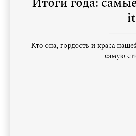
Итоги года: самы
i
Кто она, гордость и краса наш
самую ст