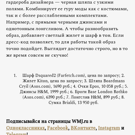
гардероба дизайнера — черная шляпа с узкими
полями. Комбинирует ее гуру моды как с костюмами,
так и с более расслабленными комплектами.
Например, с прямыми черными джинсами и
однотонным лонгсливом. А чтобы разнообразить
образ, добавляет светлый жилет и шарф в тон. Если
дресс-код позволяет, то для работы такой образ
точно подойдет. Выглядит достаточно строго, но в то
же время совсем не скучно!
Шарф Dsquared2 (Farfetch.com), цена по запросу; 2.
Жилет Kiton, цена по запросу; 3. Шляпа Boardmans
Cryil (Asos.com), 1690 руб.; 4. Очки Epos, 10 058 руб.; 5.
Джинсы H&M, 1999 руб.; 6. Броги Base London Rothko
(Asos.com), 6390 руб.; 7. Лонгслив H&M, 899 руб.; 8.
Сумка Brialdi, 13 950 руб.
Подписывайся на страницы WMJ.ru в
Одноклассниках
,
Facebook
,
ВКонтакте
,
Instagram
и
Telegram
!