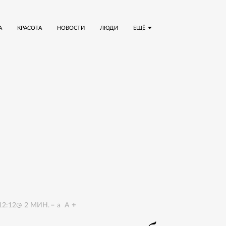
А
КРАСОТА
НОВОСТИ
ЛЮДИ
ЕЩЁ
12:12
2
МИН.
a
A