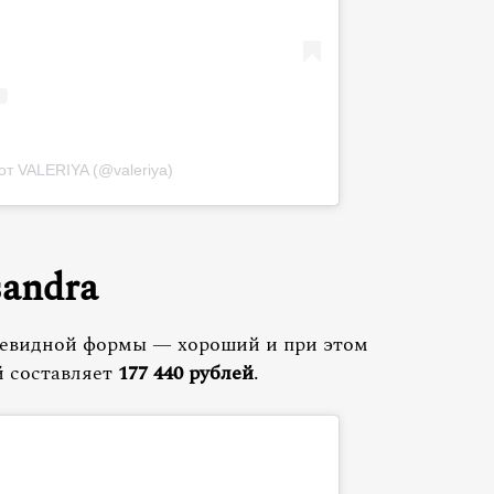
от VALERIYA (@valeriya)
sandra
иевидной формы — хороший и при этом
й составляет
177 440 рублей
.