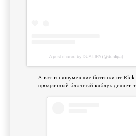
A post shared by DUA LIPA (@dualipa)
А вот и нашумевшие ботинки от Rick
прозрачный блочный каблук делает эт