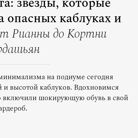
а: звезды, которые
а опасных каблуках и
т Рианны до Кортни
рдашьян
минимализма на подиуме сегодня
 и высотой каблуков. Вдохновимся
о включили шокирующую обувь в свой
ардероб.