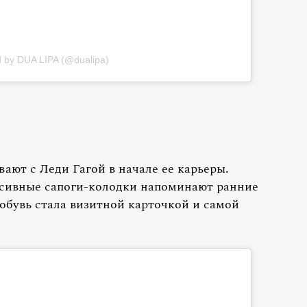
d by DUA LIPA (@dualipa)
ают с Леди Гагой в начале ее карьеры.
ссивные сапоги-колодки напоминают ранние
обувь стала визитной карточкой и самой