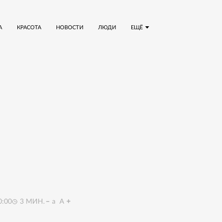
А
КРАСОТА
НОВОСТИ
ЛЮДИ
ЕЩЁ
0:00
3
МИН.
a
A