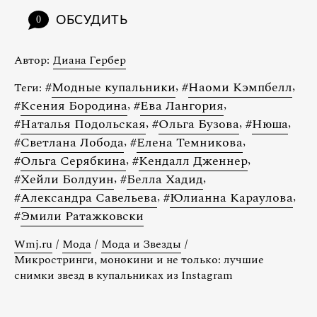
ОБСУДИТЬ
0
Автор:
Диана Гербер
#
Модные купальники
,
#
Наоми Кэмпбелл
,
Теги:
#
Ксения Бородина
,
#
Ева Лангория
,
#
Наталья Подольская
,
#
Ольга Бузова
,
#
Нюша
,
#
Светлана Лобода
,
#
Елена Темникова
,
#
Ольга Серябкина
,
#
Кендалл Дженнер
,
#
Хейли Болдуин
,
#
Белла Хадид
,
#
Александра Савельева
,
#
Юлианна Караулова
,
#
Эмили Ратажковски
Wmj.ru
/
Мода
/
Мода и Звезды
/
Микростринги, монокини и не только: лучшие
снимки звезд в купальниках из Instagram