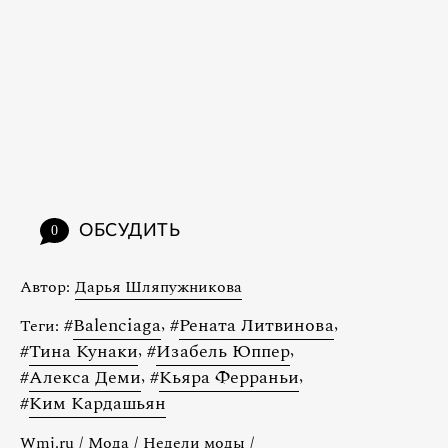
ОБСУДИТЬ
0
Автор:
Дарья Шляпужникова
#
Balenciaga
,
#
Рената Литвинова
,
Теги:
#
Тина Кунаки
,
#
Изабель Юппер
,
#
Алекса Деми
,
#
Кьяра Ферраньи
,
#
Ким Кардашьян
Wmj.ru
/
Мода
/
Недели моды
/