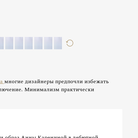
ia
многие дизайнеры предпочли избежать
сключение. Минимализм практически
и образ Анны Карениной в дебютной