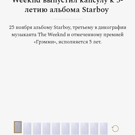
Weeknd выпустил капсулу к 5-
летию альбома Starboy
25 ноября альбому Starboy, третьему в дикографии
музыканта The Weeknd и отмеченному премией
«‎Грэмми»‎, исполняется 5 лет.