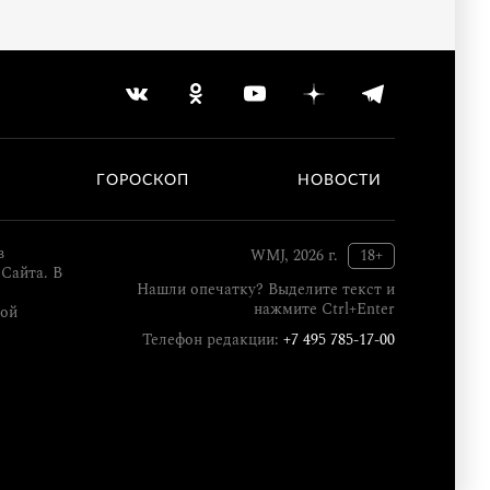
ГОРОСКОП
НОВОСТИ
в
WMJ, 2026 г.
18+
Сайта. В
Нашли опечатку? Выделите текст и
нажмите Ctrl+Enter
кой
Телефон редакции:
+7 495 785-17-00