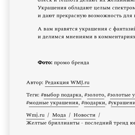
Украшения обладают целым спектром
и дают прекрасную возможность для 
А вам нравятся украшения с фанта
и делимся мнениями в комментариях
Фото:
промо бренда
Автор:
Редакция WMJ.ru
Теги:
#
выбор подарка
,
#
золото
,
#
золотые 
#
модные украшения
,
#
подарки
,
#
украшен
Wmj.ru
/
Мода
/
Новости
/
Желтые бриллианты - последний тренд 