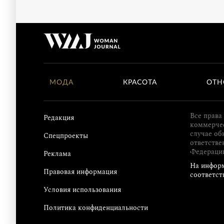
МОДА
КРАСОТА
ОТН
Все права
Редакция
коммерчес
случае об
Спецпроекты
ответстве
Федераци
Реклама
На информ
Правовая информация
соответст
Условия использования
Политика конфиденциальности