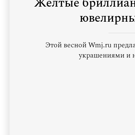
Желтые бриллиан
ювелирны
Этой весной Wmj.ru предл
украшениями и н