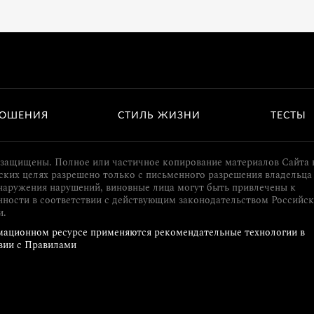
ОШЕНИЯ
СТИЛЬ ЖИЗНИ
ТЕСТЫ
 защищены. Полное или частичное копирование материалов Сайта 
ких целях разрешено только с письменного разрешения владельца 
наружения нарушений, виновные лица могут быть привлечены к
нности в соответствии с действующим законодательством Российс
и.
ационном ресурсе применяются рекомендательные технологии в
вии с Правилами