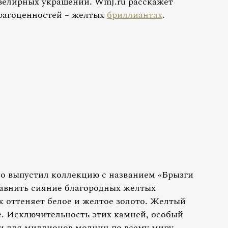
велирных украшений. Wmj.ru расскажет
драгоценностей – желтых
бриллиантах
.
о выпустил коллекцию с названием «Брызги
равнить сияние благородных желтых
 оттеняет белое и желтое золото. Желтый
е. Исключительность этих камней, особый
и для миллионов модниц по всему миру.