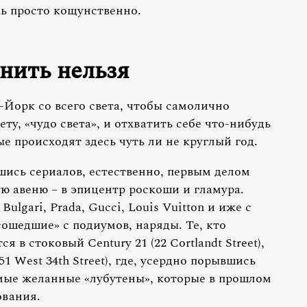
сь просто кощунственно.
нить нельзя
Йорк со всего света, чтобы самолично
ету, «чудо света», и отхватить себе что-нибудь
е происходят здесь чуть ли не круглый год.
ись сериалов, естественно, первым делом
ю авеню – в эпицентр роскоши и гламура.
Bulgari, Prada, Gucci, Louis Vuitton и иже с
ошедшие» с подиумов, наряды. Те, кто
 в стоковый Century 21 (22 Cortlandt Street),
151 West 34th Street), где, усердно порывшись
амые желанные «лубутены», которые в прошлом
ования.