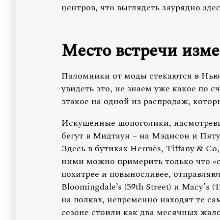
центров, что выглядеть заурядно зде
Место встречи изме
Паломники от моды стекаются в Нью-
увидеть это, не знаем уже какое по сч
этакое на одной из распродаж, которы
Искушенные шопоголики, насмотревш
бегут в Мидтаун – на Мэдисон и Пяту
Здесь в бутиках Hermès, Tiffany & Co, 
ними можно примерить только что «с
похитрее и повыносливее, отправляются
Bloomingdale’s (59th Street) и Macy's (
на полках, непременно находят те с
сезоне стоили как два месячных жал