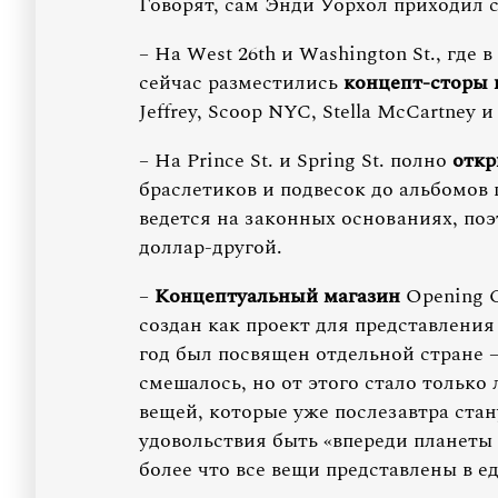
Говорят, сам Энди Уорхол приходил 
– На West 26th и Washington St., где
сейчас разместились
концепт-сторы
Jeffrey, Scoop NYC, Stella McCartney 
– На Prince St. и Spring St. полно
откр
браслетиков и подвесок до альбомов 
ведется на законных основаниях, по
доллар-другой.
–
Концептуальный магазин
Opening C
создан как проект для представлени
год был посвящен отдельной стране 
смешалось, но от этого стало только
вещей, которые уже послезавтра стан
удовольствия быть «впереди планеты
более что все вещи представлены в 