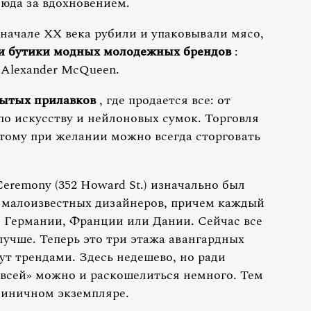
сюда за вдохновением.
 в начале XX века рубили и упаковывали мясо,
и
бутики модных молодежных брендов
:
и Alexander McQueen.
ытых прилавков
, где продается все: от
по искусству и нейлоновых сумок. Торговля
этому при желании можно всегда сторговать
eremony (352 Howard St.) изначально был
я малоизвестных дизайнеров, причем каждый
– Германии, Франции или Дании. Сейчас все
 лучше. Теперь это три этажа авангардных
ут трендами. Здесь недешево, но ради
 всей» можно и раскошелиться немного. Тем
единичном экземпляре.