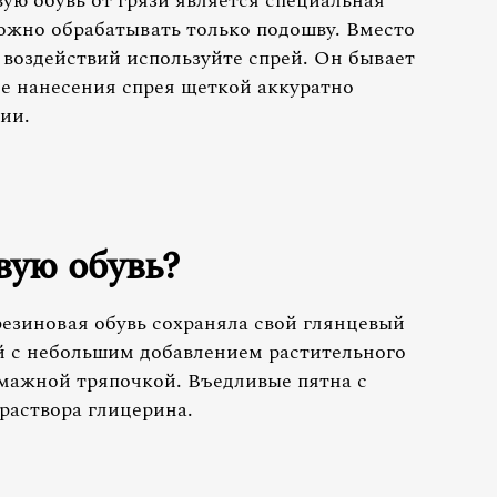
ю обувь от грязи является специальная
можно обрабатывать только подошву. Вместо
воздействий используйте спрей. Он бывает
ле нанесения спрея щеткой аккуратно
ии.
вую обувь?
резиновая обувь сохраняла свой глянцевый
ой с небольшим добавлением растительного
умажной тряпочкой. Въедливые пятна с
раствора глицерина.