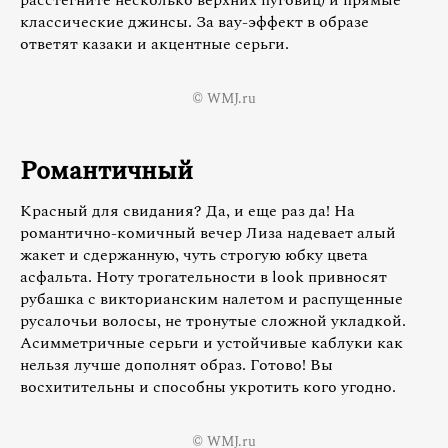
расстегните несколько верхних пуговиц) и прямые
классические джинсы. За вау-эффект в образе
ответят казаки и акцентные серьги.
© WMJ.ru
Романтичный
Красный для свидания? Да, и еще раз да! На
романтично-комичный вечер Лиза надевает алый
жакет и сдержанную, чуть строгую юбку цвета
асфальта. Ноту трогательности в look привносят
рубашка с викторианским налетом и распущенные
русалочьи волосы, не тронутые сложной укладкой.
Асимметричные серьги и устойчивые каблуки как
нельзя лучше дополнят образ. Готово! Вы
восхитительны и способны укротить кого угодно.
© WMJ.ru