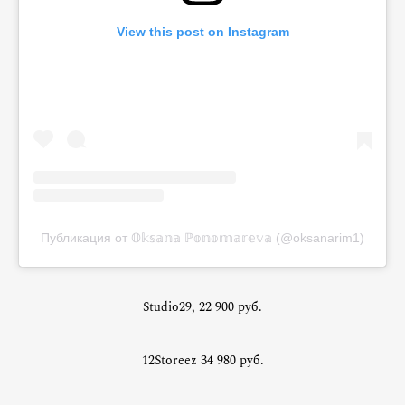
View this post on Instagram
Публикация от 𝕆𝕜𝕤𝕒𝕟𝕒 ℙ𝕠𝕟𝕠𝕞𝕒𝕣𝕖𝕧𝕒 (@oksanarim1)
Studio29, 22 900 руб.
12Storeez 34 980 руб.