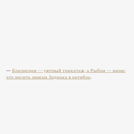
—
Близнецам — уютный трикотаж, а Рыбам — мини:
что носить знакам Зодиака в октябре
.