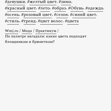
#
девушки
,
#
желтый цвет
,
#
зима
,
#
красный цвет
,
#
лето
,
#
образ
,
#
Обувь
,
#
одежда
,
#
осень
,
#
розовый цвет
,
#
сезон
,
#
синий цвет
,
#
стиль
,
#
тренд
,
#
цвет волос
,
#
цвета
Wmj.ru
/
Мода
/
Практикум
/
По палитре нагадали: какие цвета подходят
блондинкам и брюнеткам?