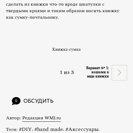
сделать из книжки что-то вроде шкатулки с
твердыми краями и таким образом носить книжку
как сумку-почтальонку.
Книжка-сумка
Вариант № 1:
1
из
3
кошелек в
виде книжки
ОБСУДИТЬ
0
Автор:
Редакция WMJ.ru
#
DIY
,
#
hand made
,
#
Аксессуары
,
Теги: