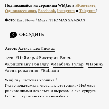
Подписывайся на страницы WMJ.ru в
ВКонтакте
,
Одноклассниках
,
Facebook
,
Instagram
и
Telegram
!
Фото:
East News / Mega, THOMAS SAMSON
ОБСУДИТЬ
0
Автор:
Александра Лисица
#
Неймар
,
#
Виктория Боня
,
Теги:
#
Криштиану Роналду
,
#
Изабель Гулар
,
#
Париж
,
#
день рождения
,
#
Balmain
Wmj.ru
/
Светская хроника
/
Гулар поддержала «красную вечеринку» Неймара
рискованными декольте и вырезом, а экс-супруга
Гетты — хулиганской мини-юбкой