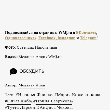
Подписывайся на страницы WMJ.ru в
ВКонтакте
,
Одноклассниках
,
Facebook
,
Instagram
и
Telegram
!
Фото:
Светлана Наконечная
Видео:
Меланья Апян / WMJ.ru
ОБСУДИТЬ
0
Автор:
Меланья Апян
#
Наталья Фриске
,
#
Мария Кожевникова
,
Теги:
#
Ольга Кабо
,
#
Ирина Безрукова
,
#
Тутта Ларсен
,
#
Анфиса Чехова
,