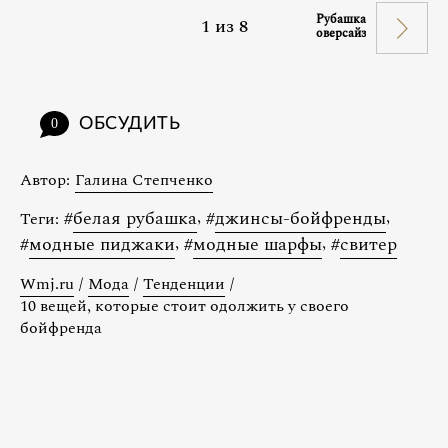
Рубашка
1
из
8
оверсайз
ОБСУДИТЬ
0
Автор:
Галина Степченко
#
белая рубашка
,
#
джинсы-бойфренды
,
Теги:
#
модные пиджаки
,
#
модные шарфы
,
#
свитер
Wmj.ru
/
Мода
/
Тенденции
/
10 вещей, которые стоит одолжить у своего
бойфренда