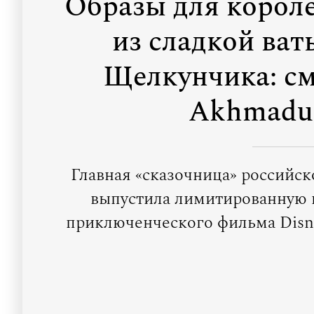
Образы для короле
из сладкой ва
Щелкунчика: см
Akhmadul
Главная «сказочница» российс
выпустила лимитированную 
приключенческого фильма Disne