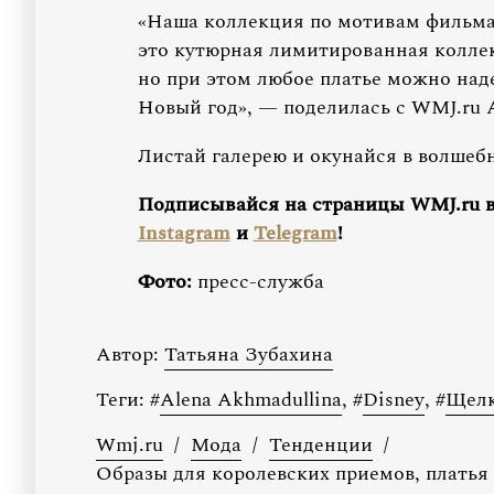
«Наша коллекция по мотивам фильма
это кутюрная лимитированная коллек
но при этом любое платье можно над
Новый год», — поделилась с WMJ.ru 
Листай галерею и окунайся в волшеб
Подписывайся на страницы WMJ.ru 
Instagram
и
Telegram
!
Фото:
пресс-служба
Автор:
Татьяна Зубахина
Теги:
#
Alena Akhmadullina
,
#
Disney
,
#
Щелк
Wmj.ru
/
Мода
/
Тенденции
/
Образы для королевских приемов, платья 