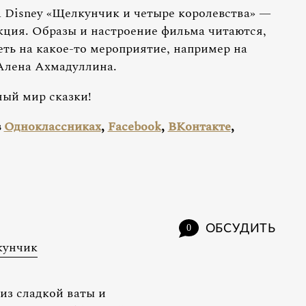
 Disney «Щелкунчик и четыре королевства» —
ция. Образы и настроение фильма читаются,
еть на какое-то мероприятие, например на
Алена Ахмадуллина.
ный мир сказки!
в
Одноклассниках
,
Facebook
,
ВКонтакте
,
ОБСУДИТЬ
0
унчик
из сладкой ваты и