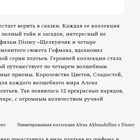
стает верить в сказки. Каждая ее коллекция
 полный тайн и загадок, интересный не
 фильм Disney «Щелкунчик и четыре
аменитого сюжета Гофмана, вдохновил
ой серии платьев. Героиней коллекции стала
ый путешествует по четырем волшебным
ные приемы. Королевство Цветов, Сладостей,
ля каждого волшебного мира Алена
латьев. Так появилось 12 прекрасных нарядов,
ляре, с огромным количеством ручной
ney
Лимитированная коллекция Alena Akhmadullina x Disney
нер представила в виде платьев из шифона и