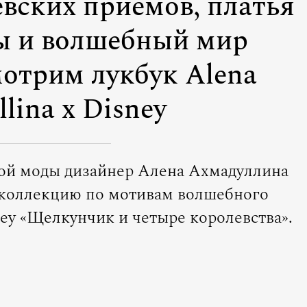
вских приемов, платья
ты и волшебный мир
отрим лукбук Alena
lina x Disney
кой моды дизайнер Алена Ахмадуллина
коллекцию по мотивам волшебного
y «Щелкунчик и четыре королевства».