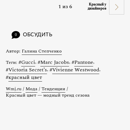
Красный у
1
из
6
дизайнеров
ОБСУДИТЬ
0
Автор:
Галина Степченко
#
Gucci
,
#
Marc Jacobs
,
#
Pantone
,
Теги:
#
Victoria Secret’s
,
#
Vivienne Westwood
,
#
красный цвет
Wmj.ru
/
Мода
/
Тенденции
/
Красный цвет — модный тренд сезона