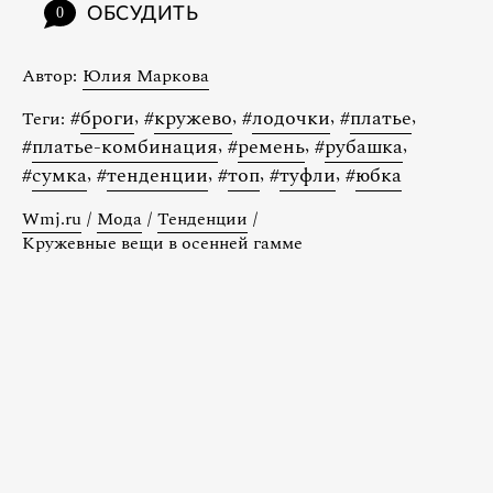
ОБСУДИТЬ
0
Автор:
Юлия Маркова
#
броги
,
#
кружево
,
#
лодочки
,
#
платье
,
Теги:
#
платье-комбинация
,
#
ремень
,
#
рубашка
,
#
сумка
,
#
тенденции
,
#
топ
,
#
туфли
,
#
юбка
Wmj.ru
/
Мода
/
Тенденции
/
Кружевные вещи в осенней гамме