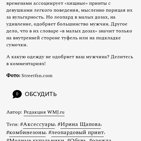
временами ассоциирует «хищные» принты с
девушками легкого поведения, мысленно порицая их
за вульгарность. Но леопард в малых дозах, на
удивление, одобряет большинство мужчин. Другое
дело, что в их словаре «в малых дозах» значит только
на внутренней стороне туфель или на подкладке
сумочки.
А какую одежду не одобряет ваш мужчина? Делитесь
в комментариях!
Фото:
Streetfsn.com
ОБСУДИТЬ
0
Автор:
Редакция WMJ.ru
#
Аксессуары
,
#
Ирина Щапова
,
Теги:
#
комбинезоны
,
#
леопардовый принт
,
#
Модные купальники
,
#
Обувь
,
#
одежда
,